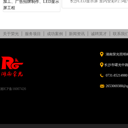
长沙LED显示屏 室内全彩P2.5电
加工、广告招牌制作、LED显示
屏工程
显示屏
关于荣光
服务项目
成功案例
新闻资讯
诚聘英才
联系我
湖南荣光照明
长沙市曙光中路5
0731-85214980
2653069388@q
湘ICP备16007426