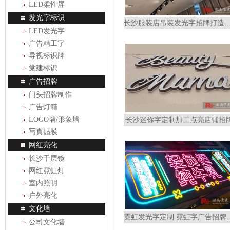
LED柔性屏
发光字标识
长沙服装店吊装发光字招牌打造吸
LED发光字
广告精工字
导视标识牌
党建标识
广告招牌
门头招牌制作
广告灯箱
LOGO墙/形象墙
长沙迷你字定制加工点亮店铺招
写真贴膜
网红亮化
长沙千层镜
网红霓虹灯
室内照明
户外亮化
文化墙
霓虹发光字定制 霓虹
公司文化墙