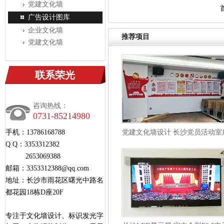
党建文化墙
广告设计图库
企业文化墙
推荐项目
党建文化墙
联系荣光
咨询热线：
0731-85214980
手机：13786168788
党建文化墙设计 长沙党员活动室
Q Q：3353312382
告制作
2653069388
邮箱：3353312388@qq.com
地址：长沙市雨花区曙光中路名
都花园18栋D座20F
专注于文化墙设计、标识发光字