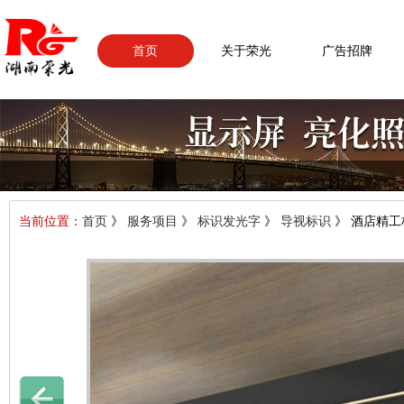
首页
关于荣光
广告招牌
当前位置：
首页
》
服务项目
》
标识发光字
》
导视标识
》 酒店精工