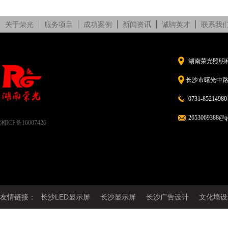
关于荣光
服务项目
成功案例
新闻资讯
诚聘英才
联系我
湖南荣光照明
长沙市曙光中路5
0731-85214980
2653069388@q
湘ICP备16007426
友情链接：
长沙LED显示屏
长沙显示屏
长沙广告设计
文化墙设