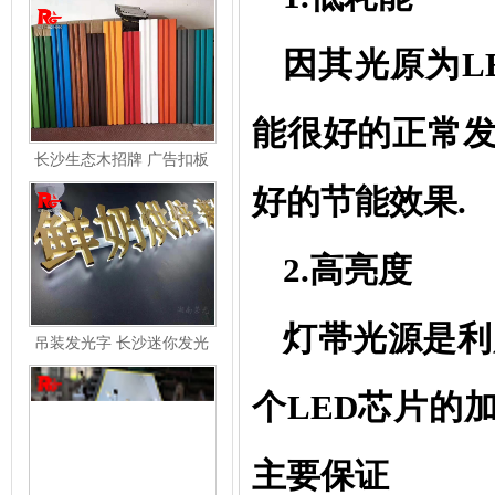
因其光原为
L
能很好的正常
长沙生态木招牌 广告扣板
长城板 长沙广告招牌
好的节能效果.
2.高亮度
灯帯光源是利
吊装发光字 长沙迷你发光
字 LED发光字 烤漆背发光
字
个LED芯片的
主要保证