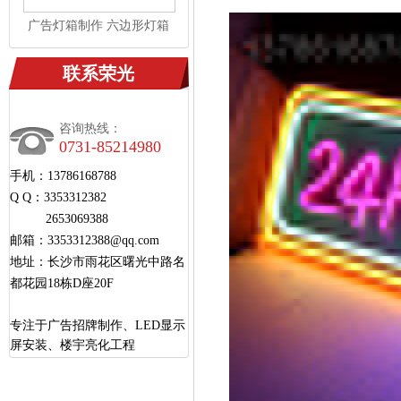
广告灯箱制作 六边形灯箱
LED广告灯箱 长沙蜂巢灯
箱 卡布灯箱
联系荣光
咨询热线：
0731-85214980
手机：13786168788
Q Q：3353312382
2653069388
邮箱：3353312388@qq.com
地址：长沙市雨花区曙光中路名
都花园18栋D座20F
专注于广告招牌制作、LED显示
屏安装、楼宇亮化工程