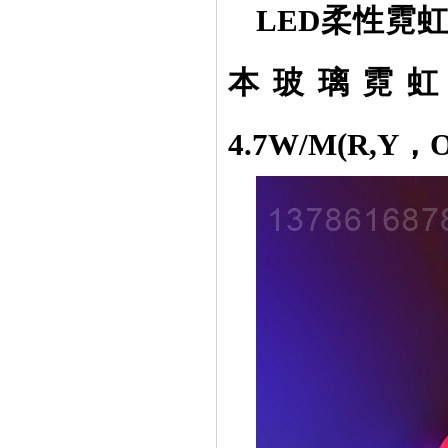
LED柔性霓
本玻璃霓虹灯:
4.7W/M(R,Y，O