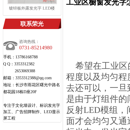
工业区橱窗发光字
镀锌板外露发光字 LED楼
顶发光字 大型冲孔字制作
安装
联系荣光
咨询热线：
0731-85214980
手机：13786168788
希望在工业区
Q Q：3353312382
2653069388
程度以及均匀程
邮箱：3353312388@qq.com
地址：长沙市雨花区曙光中路名
去还可以，一旦
都花园18栋D座20F
是由于灯组件的
专注于文化墙设计、标识发光字
反射LED模组
加工、广告招牌制作、LED显示
屏工程
面才会均匀又通