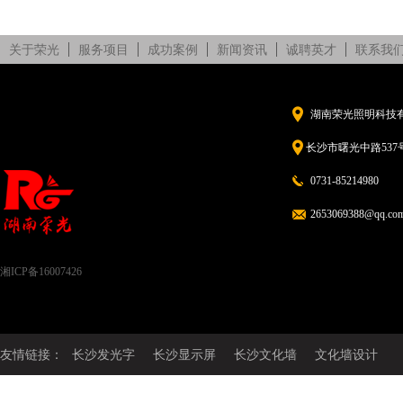
关于荣光
服务项目
成功案例
新闻资讯
诚聘英才
联系我
湖南荣光照明科技
长沙市曙光中路537号
0731-85214980
2653069388@qq.co
湘ICP备16007426
友情链接：
长沙发光字
长沙显示屏
长沙文化墙
文化墙设计