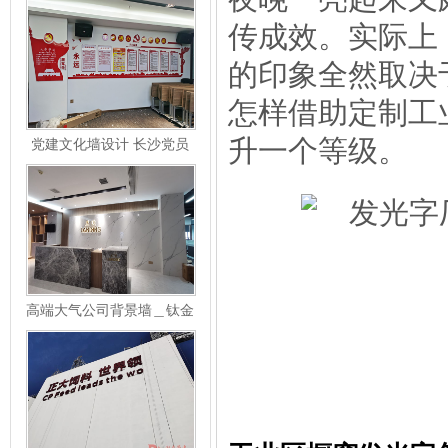
传成效。实际上
的印象全然取决
怎样借助定制工
升一个等级。
党建文化墙设计 长沙党员
活动室广告制作
高端大气公司背景墙＿钛金
不锈钢背发光字LOGO形象
墙